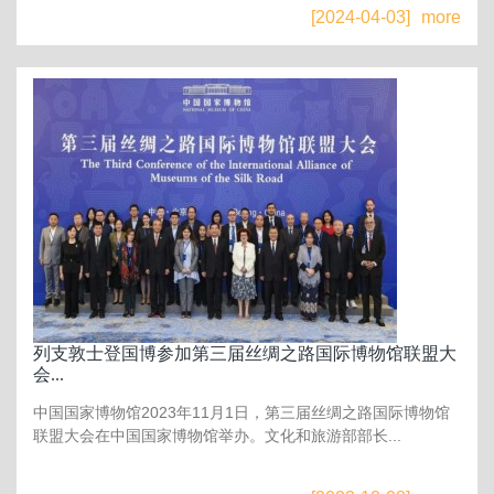
[2024-04-03]
more
列支敦士登国博参加第三届丝绸之路国际博物馆联盟大
会...
中国国家博物馆2023年11月1日，第三届丝绸之路国际博物馆
联盟大会在中国国家博物馆举办。文化和旅游部部长...