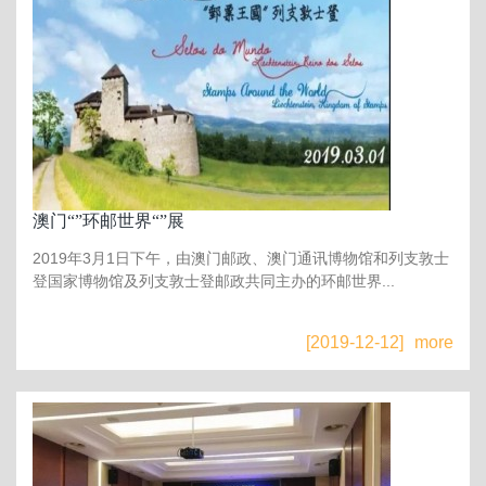
澳门“”环邮世界“”展
2019年3月1日下午，由澳门邮政、澳门通讯博物馆和列支敦士
登国家博物馆及列支敦士登邮政共同主办的环邮世界...
[2019-12-12]
more