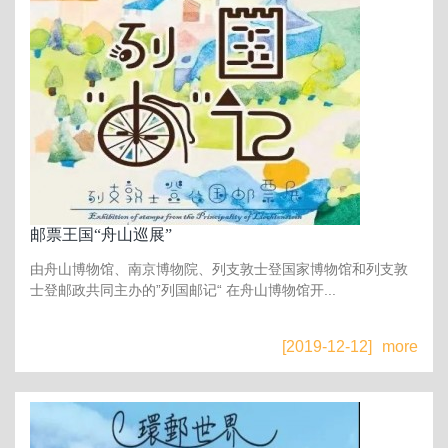
邮票王国“舟山巡展”
由舟山博物馆、南京博物院、列支敦士登国家博物馆和列支敦
士登邮政共同主办的”列国邮记“ 在舟山博物馆开...
[2019-12-12]
more