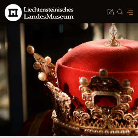
特别活动
参观须知
参观须知
参观须知
参观须知
亚洲巡展
城堡咖啡馆
参观时间
参观时间
参观时间
参观时间
列支临展
商店
藏品
藏品
藏品
藏品
我们的团队
友情链接